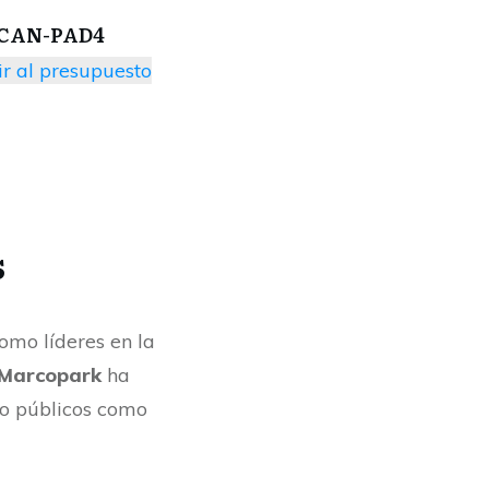
CAN-PAD4
r al presupuesto
s
omo líderes en la
Marcopark
ha
nto públicos como