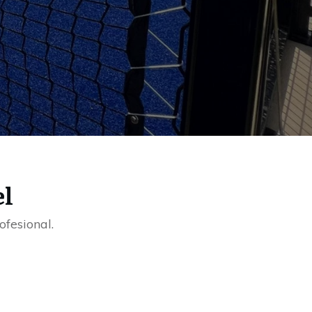
el
fesional.