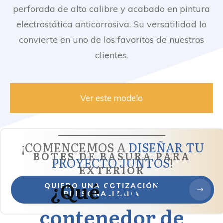
perforada de alto calibre y acabado en pintura
electrostática anticorrosiva. Su versatilidad lo
convierte en uno de los favoritos de nuestros
clientes.
Ver este modelo
¡COMENCEMOS A
DISEÑAR TU
BOTES DE BASURA PARA
PROYECTO JUNTOS
!
EXTERIOR
¿Qué
tipo de
QUIERO UNA COTIZACIÓN
PERSONALIZADA
contenedor de