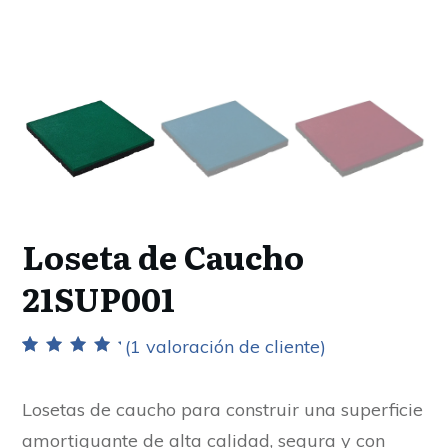
Loseta de Caucho
21SUP001
(
1
valoración de cliente)
Valorado con
1
5.00
de 5 en
base a
Losetas de caucho para construir una superficie
valoración de
un cliente
amortiguante de alta calidad, segura y con