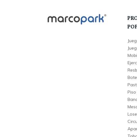
PR
PO
Jueg
Juego
Mobi
Ejerc
Resba
Bote
Past
Piso
Banc
Mesa
Lose
Circ
Apar
Tobo