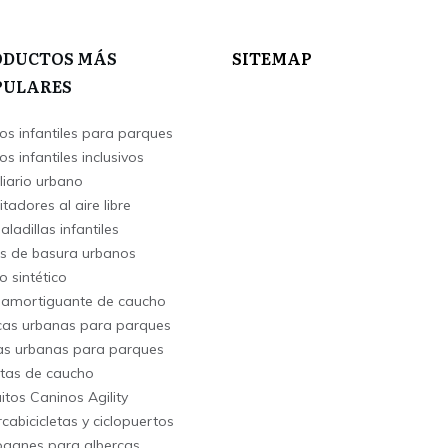
ODUCTOS MÁS
SITEMAP
PULARES
os infantiles para parques
s infantiles inclusivos
liario urbano
itadores al aire libre
ladillas infantiles
s de basura urbanos
o sintético
 amortiguante de caucho
as urbanas para parques
s urbanas para parques
tas de caucho
uitos Caninos Agility
cabicicletas y ciclopuertos
ganes para albercas