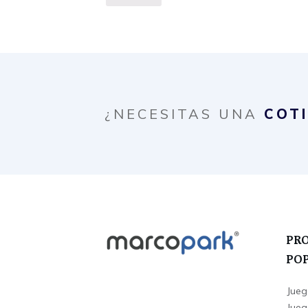
¿NECESITAS UNA
COT
PR
PO
Jueg
Juego