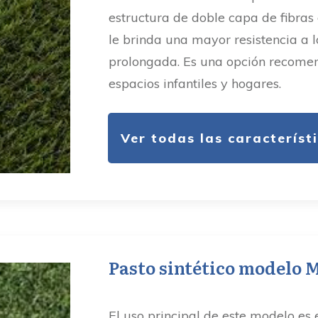
estructura de doble capa de fibras
le brinda una mayor resistencia a l
prolongada. Es una opción recome
espacios infantiles y hogares.
Ver todas las característ
Pasto sintético modelo
El uso principal de este modelo es