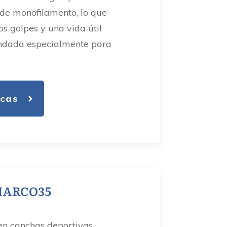
 de monofilamento, lo que
os golpes y una vida útil
ndada especialmente para
icas
 MARCO35
 en canchas deportivas,