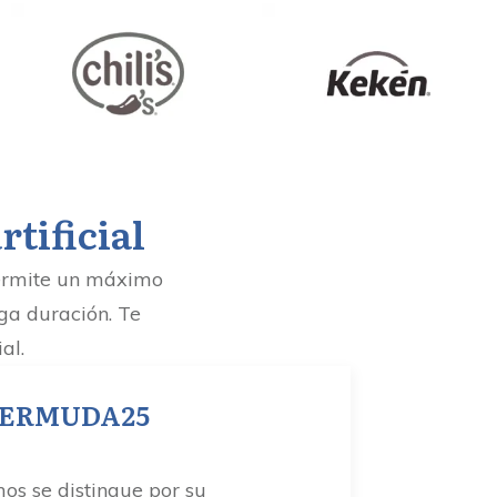
rtificial
 permite un máximo
ga duración. Te
ial.
o BERMUDA25
s se distingue por su