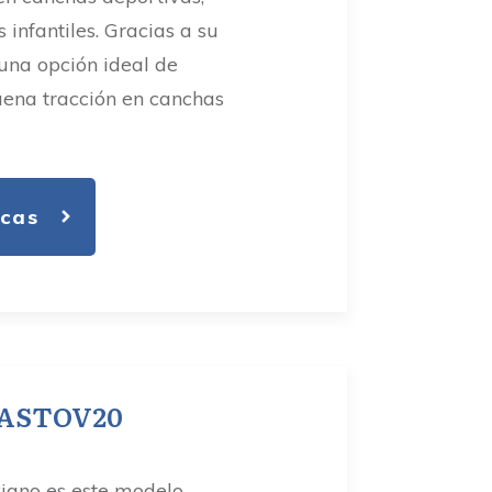
nfantiles. Gracias a su
 una opción ideal de
uena tracción en canchas
icas
 PASTOV20
viano es este modelo,