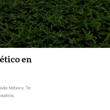
ético en
todo México. Te
osotros.