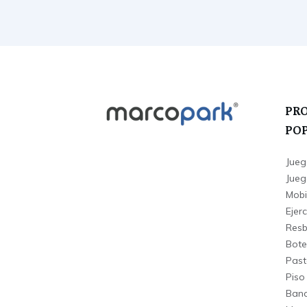
PR
PO
Jueg
Juego
Mobi
Ejerc
Resba
Bote
Past
Piso
Banc