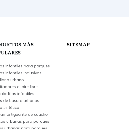
ODUCTOS MÁS
SITEMAP
PULARES
os infantiles para parques
s infantiles inclusivos
liario urbano
itadores al aire libre
ladillas infantiles
s de basura urbanos
o sintético
 amortiguante de caucho
as urbanas para parques
s urbanas para parques