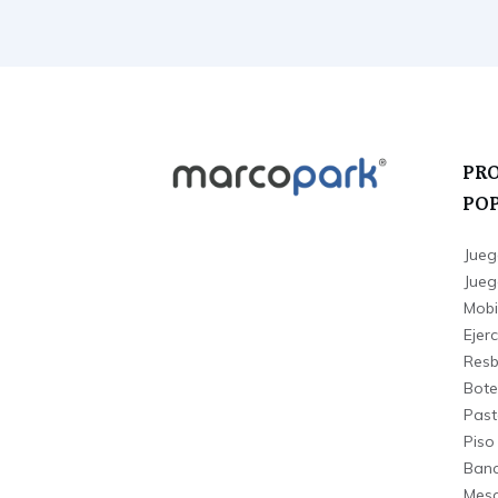
PR
PO
Jueg
Juego
Mobi
Ejerc
Resba
Bote
Past
Piso
Banc
Mesa