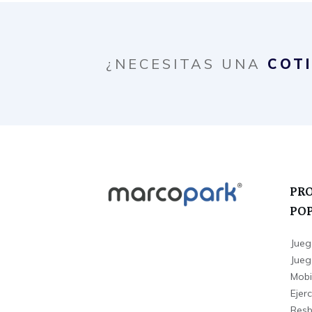
¿NECESITAS UNA
COT
PR
PO
Jueg
Juego
Mobi
Ejerc
Resba