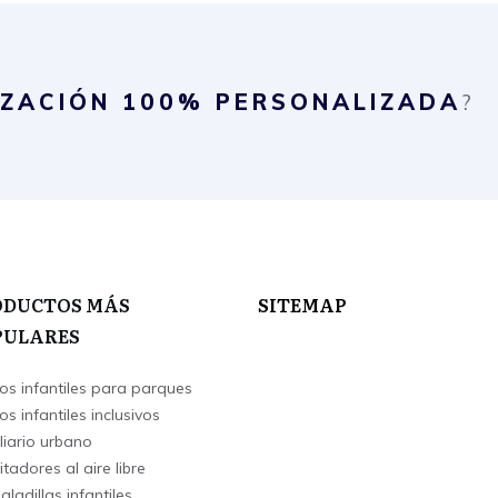
IZACIÓN
100% PERSONALIZADA
?
ODUCTOS MÁS
SITEMAP
PULARES
os infantiles para parques
s infantiles inclusivos
liario urbano
itadores al aire libre
ladillas infantiles