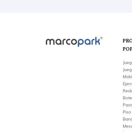
PR
PO
Jueg
Juego
Mobi
Ejerc
Resba
Bote
Past
Piso
Banc
Mesa