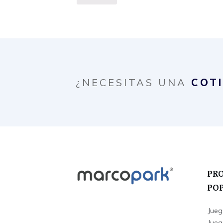
¿NECESITAS UNA
COT
PR
PO
Jueg
Juego