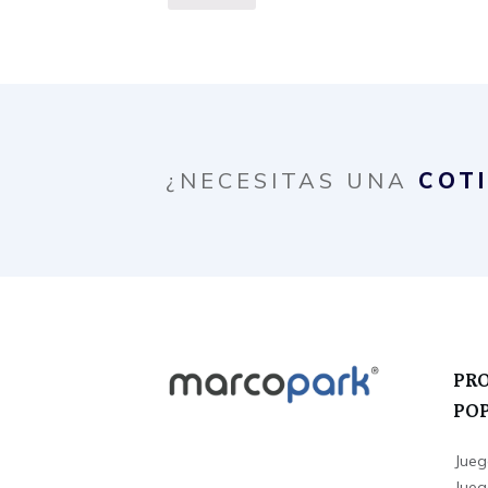
¿NECESITAS UNA
COT
PR
PO
Jueg
Juego