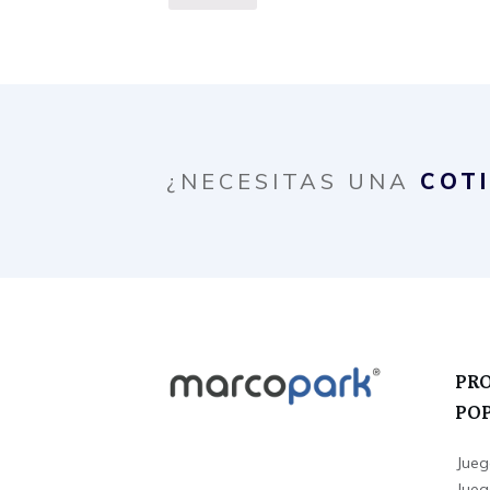
¿NECESITAS UNA
COT
PR
PO
Jueg
Juego