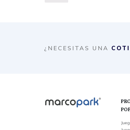
¿NECESITAS UNA
COT
PR
PO
Jueg
Juego