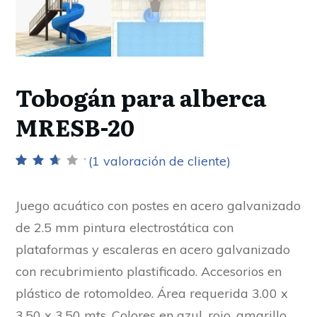
Tobogán para alberca
MRESB-20
(
1
valoración de cliente)
Valorado
1
con
3.00
de 5 en
Juego acuático con postes en acero galvanizado
base a
valoración
de 2.5 mm pintura electrostática con
de un
cliente
plataformas y escaleras en acero galvanizado
con recubrimiento plastificado. Accesorios en
plástico de rotomoldeo. Área requerida 3.00 x
3.50 x 3.50 mts. Colores en azul, rojo, amarillo,