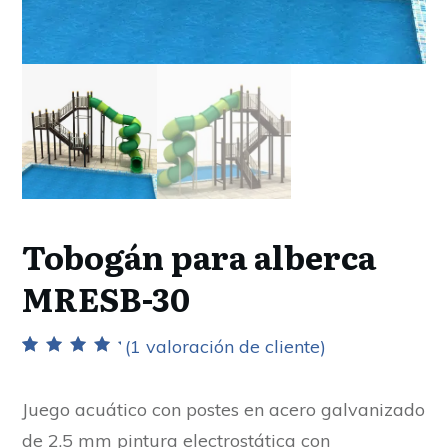
Tobogán para alberca
MRESB-30
(
1
valoración de cliente)
Valorado con
1
5.00
de 5 en
base a
Juego acuático con postes en acero galvanizado
valoración de
un cliente
de 2.5 mm pintura electrostática con