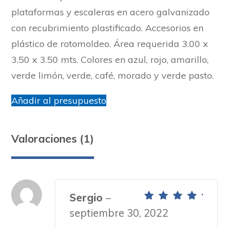
plataformas y escaleras en acero galvanizado
con recubrimiento plastificado. Accesorios en
plástico de rotomoldeo. Área requerida 3.00 x
3.50 x 3.50 mts. Colores en azul, rojo, amarillo,
verde limón, verde, café, morado y verde pasto.
Añadir al presupuesto
Valoraciones (1)
Sergio
–
Valorado con
septiembre 30, 2022
5
de 5